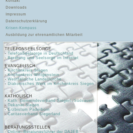
Kontakt
Downloads
Impressum
Datenschutzerklärung
Krisen-Kompass
Ausbildung zur ehrenamtlichen Mitarbeit
TELEFONSEELSORGE
-
TelefonSeelsorge in Deutschland
-
Beratung und Seelsorge im Internet
EVANGELISCH
-
Kirchenkreis Siegen
-
Kirchenkreis Wittgenstein
-
Westfälische Landeskirche
-
Diakonisches Werk im Kirchenkreis Siegen
KATHOLISCH
-
Kath. Gemeindeverband Siegerl./Südsauerl.
-
Dekanat Siegen
-
Erzbistum Paderborn
-
Caritasverband Siegerland
BERATUNGSSTELLEN
-
Online- Beratungsführer der DAJEB